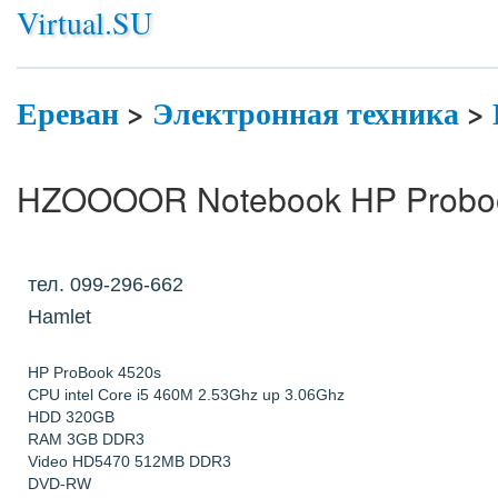
Virtual.SU
Ереван
>
Электронная техника
>
HZOOOOR Notebook HP Proboo
тел. 099-296-662
Hamlet
HP ProBook 4520s
CPU intel Core i5 460M 2.53Ghz up 3.06Ghz
HDD 320GB
RAM 3GB DDR3
Video HD5470 512MB DDR3
DVD-RW